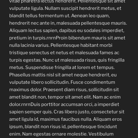
vitae pharetra lectus hendrerit. Pellentesque sit amet
vulputate ligula. Nullam suscipit hendrerit metus, et
blandit tellus fermentum ut. Aenean leo quam,
hendrerit nec ante in, malesuada pellentesque mauris.
Aliquam lectus sapien, dapibus eu sodales imperdiet,
pretium in turpis.rnrnProin bibendum mauris sit amet
nulla lacinia varius. Pellentesque habitant morbi
tristique senectus et netus et malesuada fames ac
turpis egestas. Nunc ut malesuada risus, quis fringilla
metus. Suspendisse fringilla at lorem et tempus.
Phasellus mattis nisl sit amet neque hendrerit, eu
vulputate libero sollicitudin. Fusce condimentum
maximus dolor. Praesent diam risus, sollicitudin sit
amet blandit non, tempor sit amet elit. Nam ac enim
dolor.rnrnDuis porttitor accumsan orci, a imperdiet
sapien semper quis. Cras libero justo, consectetur sit
amet ligula id, maximus faucibus nulla. Aliquam eros
ipsum, blandit non risus id, pellentesque tincidunt
enim. Nam egestas ornare molestie. Vestibulum