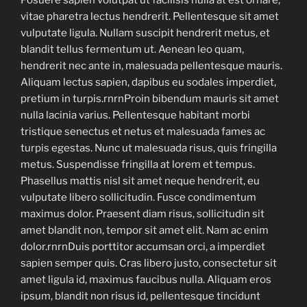
Posuere sapien volutpat ut facilisis nulla at est ornare,
vitae pharetra lectus hendrerit. Pellentesque sit amet
vulputate ligula. Nullam suscipit hendrerit metus, et
blandit tellus fermentum ut. Aenean leo quam,
hendrerit nec ante in, malesuada pellentesque mauris.
Aliquam lectus sapien, dapibus eu sodales imperdiet,
pretium in turpis.rnrnProin bibendum mauris sit amet
nulla lacinia varius. Pellentesque habitant morbi
tristique senectus et netus et malesuada fames ac
turpis egestas. Nunc ut malesuada risus, quis fringilla
metus. Suspendisse fringilla at lorem et tempus.
Phasellus mattis nisl sit amet neque hendrerit, eu
vulputate libero sollicitudin. Fusce condimentum
maximus dolor. Praesent diam risus, sollicitudin sit
amet blandit non, tempor sit amet elit. Nam ac enim
dolor.rnrnDuis porttitor accumsan orci, a imperdiet
sapien semper quis. Cras libero justo, consectetur sit
amet ligula id, maximus faucibus nulla. Aliquam eros
ipsum, blandit non risus id, pellentesque tincidunt