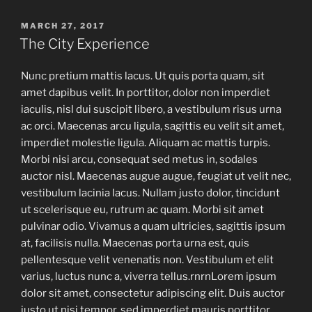
MARCH 27, 2017
The City Experience
Nunc pretium mattis lacus. Ut quis porta quam, sit
amet dapibus velit. In porttitor, dolor non imperdiet
iaculis, nisl dui suscipit libero, a vestibulum risus urna
ac orci. Maecenas arcu ligula, sagittis eu velit sit amet,
imperdiet molestie ligula. Aliquam ac mattis turpis.
Morbi nisi arcu, consequat sed metus in, sodales
auctor nisl. Maecenas augue augue, feugiat ut velit nec,
vestibulum lacinia lacus. Nullam justo dolor, tincidunt
ut scelerisque eu, rutrum ac quam. Morbi sit amet
pulvinar odio. Vivamus a quam ultricies, sagittis ipsum
at, facilisis nulla. Maecenas porta urna est, quis
pellentesque velit venenatis non. Vestibulum et elit
varius, luctus nunc a, viverra tellus.rnrnLorem ipsum
dolor sit amet, consectetur adipiscing elit. Duis auctor
justo ut nisi tempor, sed imperdiet mauris porttitor.