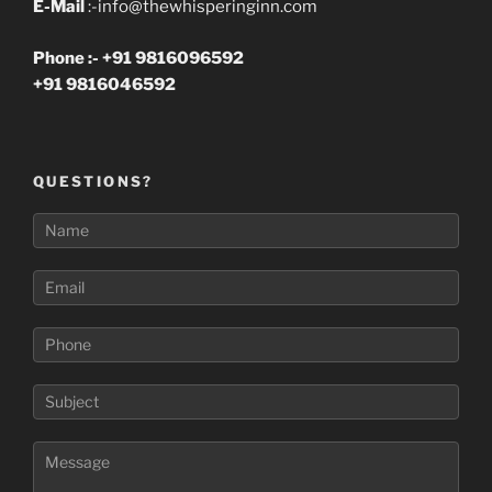
E-Mail
:-info@thewhisperinginn.com
Phone :- +91 9816096592
+91 9816046592
QUESTIONS?