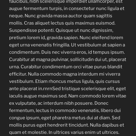
faucibus, nibh scelerisque imperdiet ullamcorper, est
augue fermentum turpis, in consectetur nunc ligula et
neque. Nunc gravida massa auctor quam sagittis
mollis. Cras aliquet lectus quis maximus euismod.
Suspendisse potenti. Quisque ut nunc dignissim,
pretium lorem id, gravida sapien. Nunc eleifend lorem
eget urna venenatis fringilla. Ut vestibulum at sapien a
condimentum. Duis nec viverra eros, id tempus ipsum.
Curabitur at magna pulvinar, sollicitudin dui ut, placerat
urna. Curabitur condimentum orci vitae purus blandit
efficitur. Nulla commodo magna interdum mi viverra
vestibulum. Etiam rhoncus metus ligula, quis cursus
ante placerat in.rnrnSed tristique scelerisque elit, eget
iaculis augue maximus sed. Nam commodo lorem vitae
ex vulputate, ac interdum nibh posuere. Donec
fermentum, lectus in commodo venenatis, libero dui
congue ipsum, eget pharetra metus dui at diam. Sed
mollis purus eget hendrerit tincidunt. Nulla dapibus et
quam et molestie. In ultrices varius enim ut ultrices.