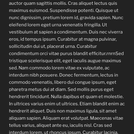
auctor quam sagittis mollis. Cras aliquet lectus quis
maximus euismod. Suspendisse potenti. Quisque ut
nunc dignissim, pretium lorem id, gravida sapien. Nunc
eleifend lorem eget urna venenatis fringilla. Ut
vestibulum at sapien a condimentum. Duis nec viverra
eros, id tempus ipsum. Curabitur at magna pulvinar,
sollicitudin dui ut, placerat urna. Curabitur
condimentum orci vitae purus blandit efficitur.rnrnSed
tristique scelerisque elit, eget iaculis augue maximus
sed. Nam commodo lorem vitae ex vulputate, ac
interdum nibh posuere. Donec fermentum, lectus in
commodo venenatis, libero dui congue ipsum, eget
pharetra metus dui at diam. Sed mollis purus eget
hendrerit tincidunt. Nulla dapibus et quam et molestie.
In ultrices varius enim ut ultrices. Etiam blandit enim ac
hendrerit aliquet. Duis non maximus ligula, sit amet
aliquam sapien. Aliquam erat volutpat. Maecenas vitae
tellus varius, aliquet ante eu, iaculis nisl. Cras sed
interdum lorem, ut rhoncus ipsum. Curabitur lacinia,